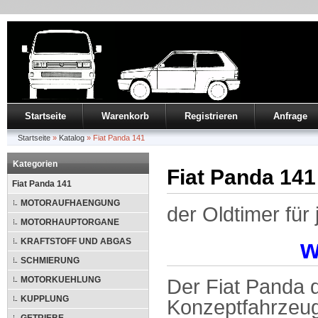
Startseite
Warenkorb
Registrieren
Anfrage
Startseite
»
Katalog
»
Fiat Panda 141
Kategorien
Fiat Panda 141
Fiat Panda 141
MOTORAUFHAENGUNG
der Oldtimer für
MOTORHAUPTORGANE
w
KRAFTSTOFF UND ABGAS
SCHMIERUNG
MOTORKUEHLUNG
Der Fiat Panda d
KUPPLUNG
Konzeptfahrzeug